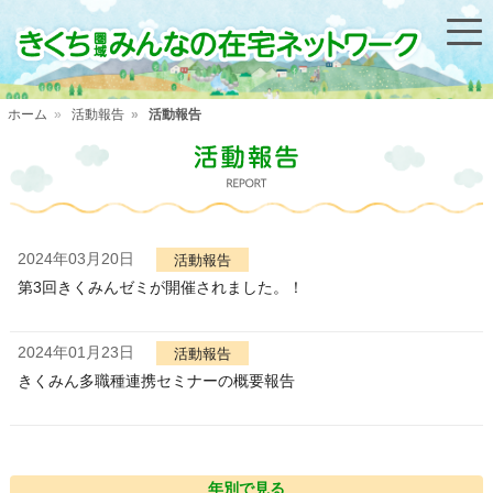
メ
イ
ン
コ
ン
テ
きくち圏域みんなの在宅ネットワーク
ン
ツ
ホーム
活動報告
活動報告
パ
に
ン
移
く
在宅ネットワークについて
動
ず
活動報告
2024年03月20日
活動報告
第3回きくみんゼミが開催されました。！
活動案内
セミナー
2024年01月23日
活動報告
きくみん多職種連携セミナーの概要報告
会員登録
セミナー
専用ページ
年別で見る